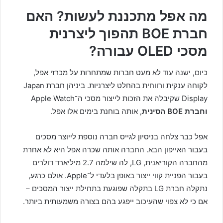
מה אפל מתכננת לעשות? האם
חברת BOE תהפוך ליצרנית
מסכי OLED עבורה?
כיום, ישנה עוד לא מעט חברות שמתחרות על מכרזי אפל,
לקוחה ענקית ורווחית בהחלט ליצרניות. ביניהן חברת Japan
Display שקיבלה את הזכות לייצור מסכי ה־Apple Watch
וחברת BOE הסינית
, אותה בוחנת בימים אלו אפל.
אפל כבר צלחה בניסיון לגייס חברה נוספת לייוצר מסכים
בעבור האייפון הבא. החברה אותה שכרה אפל היא לא אחרת
מהחברה הקוריאנית, LG, לה שילמה 2.7 מיליארד דולרים
בעבור הפניית קווי ייצור באופן בלעדי ל־Apple. אולם כרגע,
נתקלה חברת LG בתקלה שפוגעת בתחילת ייצור המסכים –
אם כי לא צפוי שהעיכוב ייפגע בהם בצורה משמעותית ביותר.