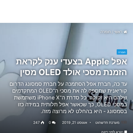
ראשי
/
חומרה
חומרה
אפל Apple בצעדי ענק לקראת
הזמנת מסכי אולד OLED מסין
עד כה, חברת אפל הסתמכה על חברת סמסונג הדרום
קוריאנית שתספק לה את מסכי ה־OLED המתקדמים
שלהם היא זקוקה. כל סדרת ה־iPhone X משתמשת
במסכי OLED, כך שכאשר אפל תלותית במידה כזו
בסמסונג - היא בהחלט לא מרוצה מזה.
מערכת חדשהוט
אוגוסט 21, 2019
0
247
נקרא לפני דקה