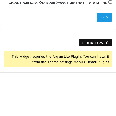
שמור בדפדפן זה את השם, האימייל והאתר שלי לפעם הבאה שאגיב.
עקבו אחרינו
This widget requries the Arqam Lite Plugin, You can install it
from the Theme settings menu > Install Plugins.