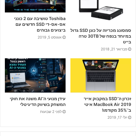
Toshiba טושיבה עם 2 כונני
אס-אס-די SSD חדשים עם
ביצועים גבוהים
סמסונג מכריזה על כונן SSD גדול
במיוחד בנפח של 30TB טרה
אוגוסט 5, 2019
בייט
פברואר 21, 2018
זכרון ה־SSD במקבוק אייר
עידן מנועי ה־AI משנה את חוקי
MacBook Air 2019 איטי
המשחק בשיווק הדיגיטלי
ב־35% מקודמו!
לפני 2 שבועות
יולי 17, 2019