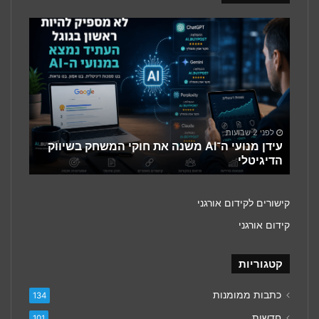
עידן
מנועי
ה־AI
משנה
את
חוקי
המשחק
בשיווק
לפני 2 שבועות
הדיגיטלי
עידן מנועי ה־AI משנה את חוקי המשחק בשיווק
הדיגיטלי
קישורים לקידום אורגני
קידום אורגני
קטגוריות
כתבות ממומנות
134
חדשות
101