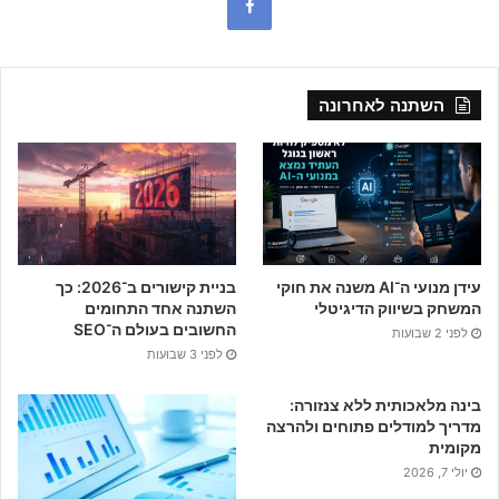
F
a
c
השתנה לאחרונה
e
b
o
o
עידן מנועי ה־AI משנה את חוקי
בניית קישורים ב־2026: כך
k
המשחק בשיווק הדיגיטלי
השתנה אחד התחומים
החשובים בעולם ה־SEO
לפני 2 שבועות
לפני 3 שבועות
בינה מלאכותית ללא צנזורה:
מדריך למודלים פתוחים ולהרצה
מקומית
יולי 7, 2026