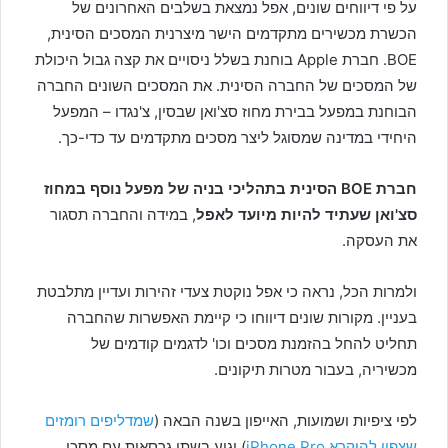
על פי דיווחים שונים, אפל נמצאת בשלבים האחרונים של
הכשרת מכשירים מתקדמים הישר מיצרנית המסכים הסינית,
BOE. חברת Apple בוחנת בשלל ניסויים את קצה גבול היכולת
של המסכים של החברה הסינית. את המסכים השונים החברה
הבוחנת במפעל בבירת מחוז סצ'ואן שבסין, צ'נגדו – המפעל
היחידי במדינה שמסוגל ליצר מסכים מתקדמים עד כדי-כך.
חברת BOE הסינית בתהליכי בניה של מפעל נוסף במחוז
סצ'ואן שעתיד להיות מיועד לאפל
, במידה והחברה תסגור
את העסקה.
ולמרות הכל, נראה כי אפל נוקטת צעדי זהירות ועדיין מתלבטת
בעניין. מקורות שונים דיווחו כי קיימת האפשרות שהחברה
תחליט להחל בהזמנת מסכים וכו' לדגמים קודמים של
מכשיריה, בעבור מטרות תיקונים.
לפי ציפיות ושמועות, האייפון בשנה הבאה (
שמדליפים רומזים
שצפוי להיקרא iPhone Pro
) יגיע בשתי גרסאות עם מסכי