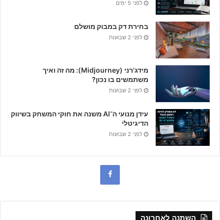
לפני 5 ימים
בחירת דק במבוק מושלם
לפני 2 שבועות
מידג'רני (Midjourney): מה זה ואיך
משתמשים בו נכון?
לפני 2 שבועות
עידן מנועי ה־AI משנה את חוקי המשחק בשיווק
הדיגיטלי
לפני 2 שבועות
F
a
c
השתנה לאחרונה