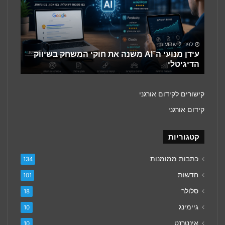
את
חוקי
המשחק
בשיווק
לפני 2 שבועות
הדיגיטלי
עידן מנועי ה־AI משנה את חוקי המשחק בשיווק
הדיגיטלי
קישורים לקידום אורגני
קידום אורגני
קטגוריות
כתבות ממומנות
134
חדשות
101
סלולר
18
גיימינג
10
אינטרנט
10