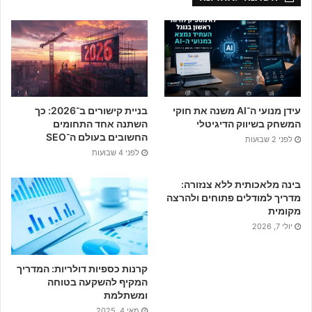
e
b
o
o
עידן מנועי ה־AI משנה את חוקי
בניית קישורים ב־2026: כך
k
המשחק בשיווק הדיגיטלי
השתנה אחד התחומים
החשובים בעולם ה־SEO
לפני 2 שבועות
לפני 4 שבועות
בינה מלאכותית ללא צנזורה:
מדריך למודלים פתוחים ולהרצה
מקומית
יולי 7, 2026
קרנות כספיות דולריות: המדריך
המקיף להשקעה בטוחה
ומשתלמת
מאי 4, 2025