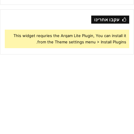
עקבו אחרינו
This widget requries the Arqam Lite Plugin, You can install it
from the Theme settings menu > Install Plugins.