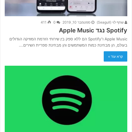
שחף לוי (Seagull)
ספטמבר 10, 2019
0
411
Spotify נגד Apple Music
Apple Music ו־Spotify הם ללא ספק בין שירותי הזרמת המוזיקה הגדולים
בעולם, הן מבחינת כמות המשתמשים והן מבחינת ספריית השירים.…
קרא עוד »