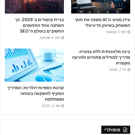
o
o
עידן מנועי ה־AI משנה את חוקי
בניית קישורים ב־2026: כך
k
המשחק בשיווק הדיגיטלי
השתנה אחד התחומים
החשובים בעולם ה־SEO
לפני 2 שבועות
לפני 4 שבועות
בינה מלאכותית ללא צנזורה:
מדריך למודלים פתוחים ולהרצה
מקומית
יולי 7, 2026
קרנות כספיות דולריות: המדריך
המקיף להשקעה בטוחה
ומשתלמת
מאי 4, 2025
פופולרי