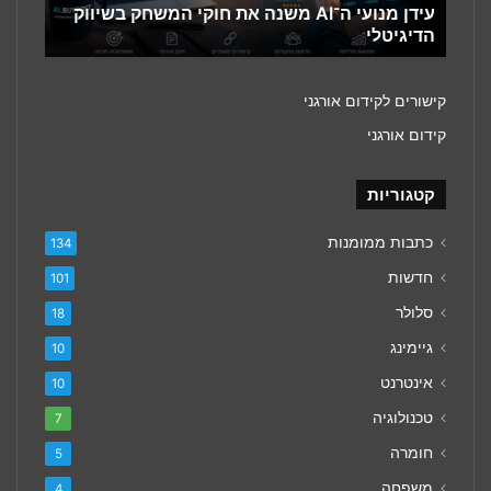
הדיגיטלי
עידן מנועי ה־AI משנה את חוקי המשחק בשיווק
הדיגיטלי
קישורים לקידום אורגני
קידום אורגני
קטגוריות
כתבות ממומנות
134
חדשות
101
סלולר
18
גיימינג
10
אינטרנט
10
טכנולוגיה
7
חומרה
5
משפחה
4