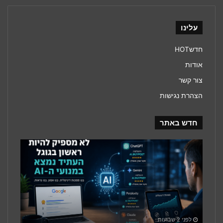
עלינו
חדשHOT
אודות
צור קשר
הצהרת נגישות
חדש באתר
עידן
מנועי
ה־AI
משנה
את
חוקי
המשחק
בשיווק
לפני 2 שבועות