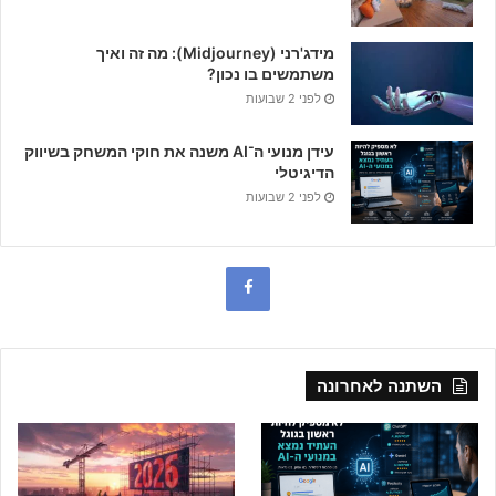
מידג'רני (Midjourney): מה זה ואיך
משתמשים בו נכון?
לפני 2 שבועות
עידן מנועי ה־AI משנה את חוקי המשחק בשיווק
הדיגיטלי
לפני 2 שבועות
F
a
c
השתנה לאחרונה
e
b