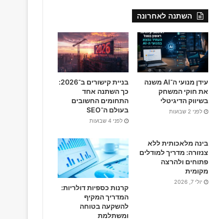
c
השתנה לאחרונה
e
b
o
o
עידן מנועי ה־AI משנה
בניית קישורים ב־2026:
את חוקי המשחק
כך השתנה אחד
k
בשיווק הדיגיטלי
התחומים החשובים
בעולם ה־SEO
לפני 2 שבועות
לפני 4 שבועות
בינה מלאכותית ללא
צנזורה: מדריך למודלים
פתוחים ולהרצה
מקומית
יולי 7, 2026
קרנות כספיות דולריות:
המדריך המקיף
להשקעה בטוחה
ומשתלמת