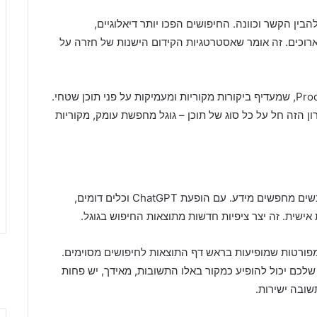
ין הקשר וכוונה. החיפושים הפכו יותר דיאלוגיים,
ארוכים. זה אומר שאסטרטגיות הקידום הישנות של חזרה על
עדכון נוסף שחשוב להבין הוא Product Reviews Update, שמעדיף ביקורות מקוריות ומעמיקות על פני תוכן שטחי.
ן הזה חל על כל סוג של תוכן – גוגל מחפשת עומק, מקוריות
שינתה לחלוטין את האופן שבו אנשים מחפשים מידע. עם הופעת ChatGPT וכלים דומים,
שית. זה יצר ציפיות חדשות מתוצאות החיפוש בגוגל.
 בהשקת AI Overviews – תשובות מפורטות שמופיעות בראש דף התוצאות לחיפושים מסוימים.
שלכם יכול להופיע כמקור באלו התשובות, מאידך, יש פחות
ובה ישירות.