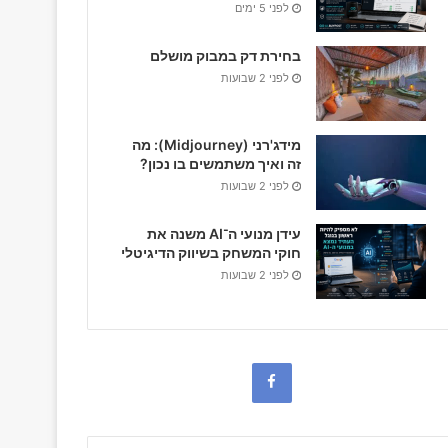
לפני 5 ימים
בחירת דק במבוק מושלם
לפני 2 שבועות
מידג'רני (Midjourney): מה
זה ואיך משתמשים בו נכון?
לפני 2 שבועות
עידן מנועי ה־AI משנה את
חוקי המשחק בשיווק הדיגיטלי
לפני 2 שבועות
F
a