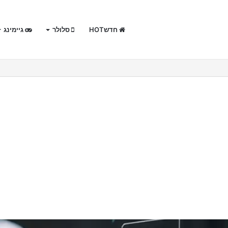
חדשHOT
סלולר
גיימינג