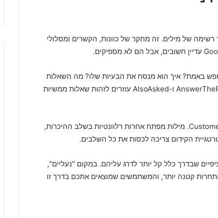
א הרבה יותר מאשר רשימה של מילים. זה מחקר של כוונות, הקשרים ומסלולי
פש באמת? איך הוא מנסח את הבעיות שלו? מה השאלות
שהוא שואל לפני שהוא מגיע לפתרון? כלים כמו AnswerThePublic ו-AlsoAsked עוזרים לזהות שאלות ממשיות
חשוב גם לחקור מילות מפתח בהקשר של Customer Journey. מילות מפתח אחרות רלוונטיות בשלב ההיכרות,
רטגיית הקידום צריכה לכסות את כל השלבים.
פיים שבדרך כלל קל יותר לדרג עליהם. במקום "נעליים",
התחרות קטנה יותר, והמשתמשים שמוצאים אתכם בדרך זו