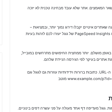
שאר המאמצים. אתר שלא עובד מבחינה טכנית לא יזכה
 שאתרים איטיים יקבלו דירוג נמוך יותר, ובמציאות –
משתמשים פשוט לא מחכים לאתרים איטיים. כלים כמו PageSpeed Insights של גוגל יעזרו לכם לזהות בעיות
באופן מושלם. יותר ממחצית החיפושים מתרחשים במובייל,
אלמנט טכני נוסף שלעתים קרובות מזניחים הוא מבנה ה-URL. כתובות ברורות וידידותיות עוזרות גם לגוגל וגם
למשתמשים להבין על מה מדובר בדף. במקום www.example.com/p?id=12345 מוטב
ת
ות. גוגל מעדיפה דף אחד מעולה על פני עשרה דפים בינוניים.