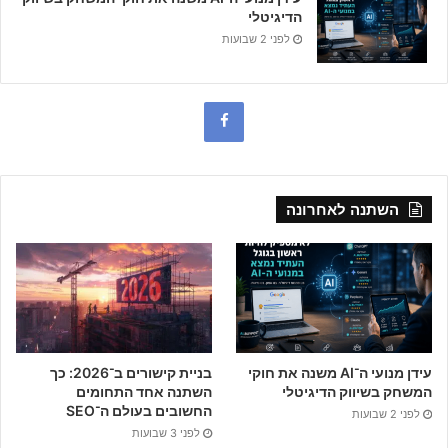
הדיגיטלי
לפני 2 שבועות
F
a
c
השתנה לאחרונה
e
b
o
o
עידן מנועי ה־AI משנה את חוקי
בניית קישורים ב־2026: כך
k
המשחק בשיווק הדיגיטלי
השתנה אחד התחומים
החשובים בעולם ה־SEO
לפני 2 שבועות
לפני 3 שבועות