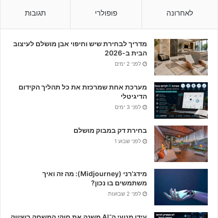
לאחרונה
פופולרי
תגובות
מדריך לבחירת שיש וחיפוי אבן מושלם לעיצוב
הבית ב-2026
לפני 2 ימים
מערכת אחת שמרכזת את כל תהליך הקידום
הדיגיטלי
לפני 3 ימים
בחירת דק במבוק מושלם
לפני שבוע 1
מידג'רני (Midjourney): מה זה ואיך
משתמשים בו נכון?
לפני 2 שבועות
עידן מנועי ה־AI משנה את חוקי המשחק בשיווק