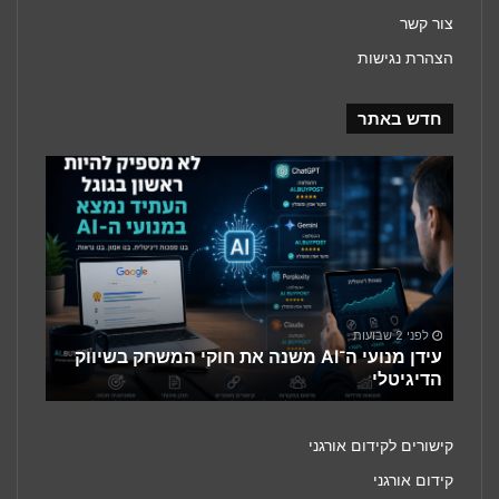
צור קשר
הצהרת נגישות
חדש באתר
עידן
מנועי
ה־AI
משנה
את
חוקי
המשחק
בשיווק
לפני 2 שבועות
הדיגיטלי
עידן מנועי ה־AI משנה את חוקי המשחק בשיווק
הדיגיטלי
קישורים לקידום אורגני
קידום אורגני