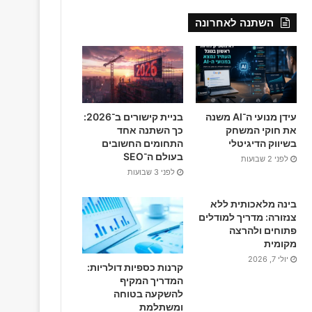
c
השתנה לאחרונה
e
b
o
o
עידן מנועי ה־AI משנה
בניית קישורים ב־2026:
את חוקי המשחק
כך השתנה אחד
k
בשיווק הדיגיטלי
התחומים החשובים
בעולם ה־SEO
לפני 2 שבועות
לפני 3 שבועות
בינה מלאכותית ללא
צנזורה: מדריך למודלים
פתוחים ולהרצה
מקומית
יולי 7, 2026
קרנות כספיות דולריות:
המדריך המקיף
להשקעה בטוחה
ומשתלמת