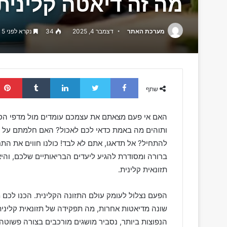
מה זה דיאטה קלינית
מערכת האתר
דצמבר 4, 2025
34
נקרא לפני 5 דקות
Tumblr
LinkedIn
Twitter
Facebook
שתף
האם אי פעם מצאתם את עצמכם עומדים מול מדפי הס
ותוהים מה באמת כדאי לכם לאכול? האם חלמתם על חיים
להתחיל? אל תדאגו, אתם לא לבד! כולנו חווים את ה
ברורה ומסודרת להגיע ליעדים הבריאותיים שלכם, וה
תזונאית קלינית.
הפעם נצלול לעומק עולם התזונה הקלינית. הכנו לכם מ
שונה מדיאטות אחרות, מה תפקידה של תזונאית קלינית 
הנפוצות ביותר, נסביר מושגים מורכבים בצורה פשוטה