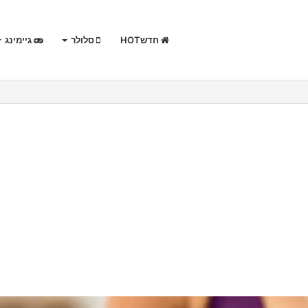
חדשHOT
סלולר
גיימינג