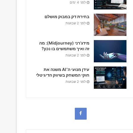
לפני 4 ימים
בחירת דק במבוק מושלם
לפני 2 שבועות
מידג'רני (Midjourney): מה
זה ואיך משתמשים בו נכון?
לפני 2 שבועות
עידן מנועי ה־AI משנה את
חוקי המשחק בשיווק הדיגיטלי
לפני 2 שבועות
F
a