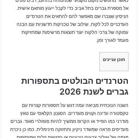
כאשר מחפשים מקום מקצועי שמתמחה בתחום, רבים פונים
אל מספרת גברים בתל אביב כדי לקבל ייעוץ מותאם אישית.
הניסיון שצברו שם מאפשר להם להתאים את הטרנדים
העדכניים לכל לקוח. שילוב של טכניקות חדשניות עם הבנה
עמוקה של צרכי הלקוח יוצר תוצאות מרשימות שמחזיקות
מעמד לאורך זמן.
תוכן עניינים
הטרנדים הבולטים בתספורות
גברים לשנת 2026
השנה הנוכחית מביאה עמה דגש על תספורות קצרות עם
טקסטורה עדינה וקווים מוגדרים. הסגנון הקלאסי עם טאץ
מודרני כמו הפייד או הקרופ ממשיך להיות פופולרי מאוד. גברים
מעדיפים מראה שמשדר ניקיון ותחזוקה מינימלית. כמו כן ניכרת
מגמה של שילוב צבעים טבעיים או הדגשות קלות שמוסיפות