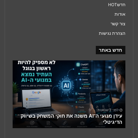
חדשHOT
אודות
צור קשר
הצהרת נגישות
חדש באתר
עידן
מנועי
ה־AI
משנה
את
חוקי
המשחק
בשיווק
לפני 2 שבועות
הדיגיטלי
עידן מנועי ה־AI משנה את חוקי המשחק בשיווק
הדיגיטלי