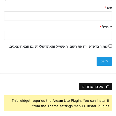
שם
*
אימייל
*
שמור בדפדפן זה את השם, האימייל והאתר שלי לפעם הבאה שאגיב.
עקבו אחרינו
This widget requries the Arqam Lite Plugin, You can install it
from the Theme settings menu > Install Plugins.