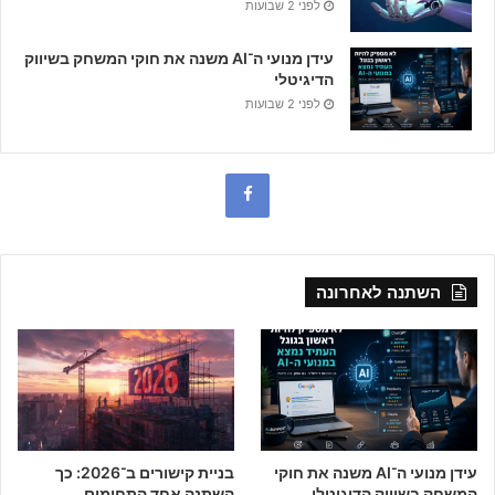
לפני 2 שבועות
עידן מנועי ה־AI משנה את חוקי המשחק בשיווק
הדיגיטלי
לפני 2 שבועות
F
a
c
השתנה לאחרונה
e
b
o
o
עידן מנועי ה־AI משנה את חוקי
בניית קישורים ב־2026: כך
k
המשחק בשיווק הדיגיטלי
השתנה אחד התחומים