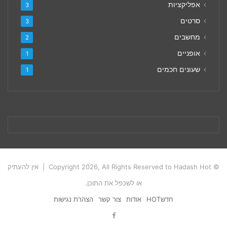
אפליקציות
3
סרטים
3
מחשבים
2
אופניים
1
שעונים חכמים
1
© Copyright 2026, All Rights Reserved to Hadash Hot | אין להעתיק
או לשכפל את התוכן.
חדשHOT
אודות
צור קשר
הצהרת נגישות
Facebook