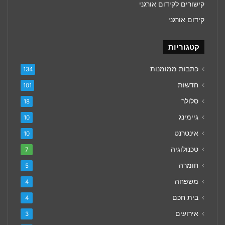
קישורים לקידום אורגני
קידום אורגני
קטגוריות
כתבות ממומנות
134
חדשות
101
סלולר
18
גיימינג
10
אינטרנט
10
טכנולוגיה
7
חומרה
5
משפחה
4
בית חכם
4
אירועים
3