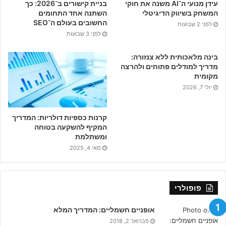
עידן מנועי ה־AI משנה את חוקי
בניית קישורים ב־2026: כך
k
המשחק בשיווק הדיגיטלי
השתנה אחד התחומים
החשובים בעולם ה־SEO
לפני 2 שבועות
לפני 3 שבועות
בינה מלאכותית ללא צנזורה:
מדריך למודלים פתוחים ולהרצה
מקומית
יולי 7, 2026
קרנות כספיות דולריות: המדריך
המקיף להשקעה בטוחה
ומשתלמת
מאי 4, 2025
פופולרי
אופניים חשמליים: המדריך המלא
פברואר 2, 2018