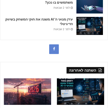
משתמשים בו נכון?
לפני 2 שבועות
עידן מנועי ה־AI משנה את חוקי המשחק בשיווק
הדיגיטלי
לפני 2 שבועות
F
a
c
השתנה לאחרונה
e
b
o
o