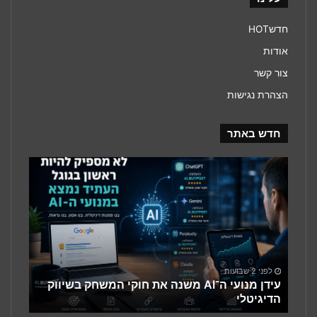
חדשHOT
אודות
צור קשר
הצהרת נגישות
חדש באתר
עידן
מנועי
ה־AI
משנה
את
חוקי
המשחק
בשיווק
לפני 2 שבועות
הדיגיטלי
עידן מנועי ה־AI משנה את חוקי המשחק בשיווק
הדיגיטלי