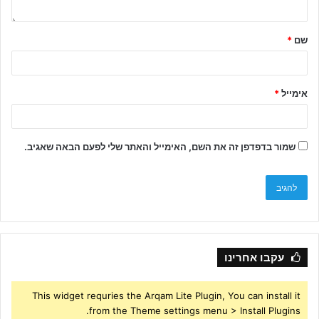
שם
*
אימייל
*
שמור בדפדפן זה את השם, האימייל והאתר שלי לפעם הבאה שאגיב.
עקבו אחרינו
This widget requries the Arqam Lite Plugin, You can install it
from the Theme settings menu > Install Plugins.