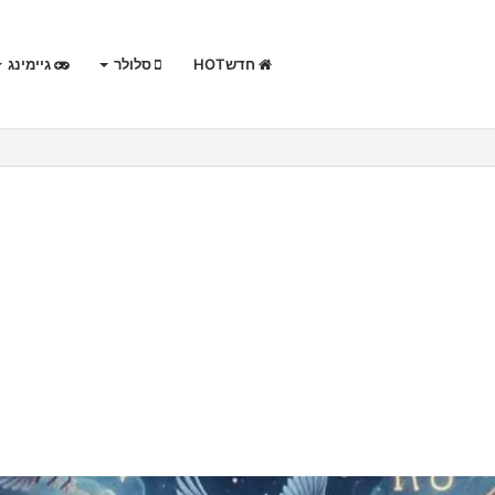
חדשHOT
סלולר
גיימינג