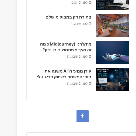
לפני 3 ימים
בחירת דק במבוק מושלם
לפני שבוע 1
מידג'רני (Midjourney): מה
זה ואיך משתמשים בו נכון?
לפני 2 שבועות
עידן מנועי ה־AI משנה את
חוקי המשחק בשיווק הדיגיטלי
לפני 2 שבועות
F
a