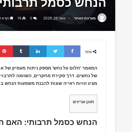
הנחש כסמל תרבותי:
מערכת האתר
ינואר 25, 2026
0
16
נקרא לפני 
Tumblr
LinkedIn
Twitter
Facebook
שתף
המאמר 'חלום על נחש' מספק ניתוח מעמיק של א
של נחשים. דרך סקירת מחקרים, השוואה לתרבויות
מציג זוויות ראייה שונות להבנת משמעות הנחש בח
תוכן עניינים
הנחש כסמל תרבותי: האם ה