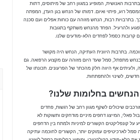
רבות האנושית, המופיע במגוון רחב של מיתוסים, דתות
המסמל רוע, פיתוי ואיום. דמותו של הנחש בגן העדן, המפתה
. בתרבויות רבות, הנחש מזוהה עם כוחות אפלים ועם סכנה
פגוע ולהרעיל. הפחד מהנחש משתקף בתגובות
ם קרובות כסמל לפחדים הלא-מודעים שלנו.
כמה. בתרבות היוונית העתיקה, הנחש היה מקושר
 בנחש מתפתל, סמל שעד היום מזוהה עם מקצוע הרפואה. גם
ולעיתים אף היווה חלק מהכתר של הפרעונים. תכונתו של
דשים, לשינוי ולהתפתחות.
 הנחשים בחלומות שלנו?
רכבים שיכולים לשקף מגוון רחב של רגשות, פחדים
ול פאלי, המייצג דחפים מיניים מודחקים ותשוקות לא
ע על קונפליקטים הקשורים למיניות ולמתח בין הדחפים
יה סמל לארכיטיפים עמוקים יותר, הקשורים לחוכמה עתיקה
ג את הלא-מודע הקולקטיבי, ומופיע בחלומות כסמל לשינוי