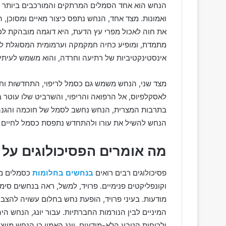
הנחש הוא אחד הסמלים המרתקים והמורכבים ביותר בת
ואמונות. מצד אחד, הנחש נתפס כיצור מאיים ומסוכן, 
את חוה לאכול מפרי עץ הדעת, היא דוגמה מובהקת לכך
מתמדת, ומופיע כחיה חמקמקה וערמומית המסוגלת ל
אינסטינקטיביות של רתיעה וחרדה, והוא משמש לעיתי
מצד שני, הנחש משמש גם כסמל לריפוי, התחדשות וחו
לאסקלפיוס, אל הרפואה והריפוי, והשרביט שלו עוטר
בתרבות המצרית, הנחש נחשב לסמל של חוכמה והגנה, 
הנחש להשיל את עורו ולהתחדש נתפסת כסמל לחיים ח
מה אומרים הפסיכולוגים על
פסיכולוגים רבים רואים
בנחשים בחלומות
כסמלים מו
וקונפליקטים פנימיים. פרויד, למשל, ראה בנחשים סימב
מודעות. בעיני פרויד, הופעת נחש בחלום עשויה להצבי
המיניים לבין הנורמות החברתיות. עבור יונג, הנחש ה
ולכוחות הטבע הלא-מודעים. יונג האמין כי הנחש מייצ