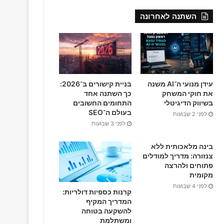
c
השתנה לאחרונה
e
b
o
o
עידן מנועי ה־AI משנה
בניית קישורים ב־2026:
את חוקי המשחק
כך השתנה אחד
k
בשיווק הדיגיטלי
התחומים החשובים
בעולם ה־SEO
לפני 2 שבועות
לפני 3 שבועות
בינה מלאכותית ללא
צנזורה: מדריך למודלים
פתוחים ולהרצה
מקומית
לפני 4 שבועות
קרנות כספיות דולריות:
המדריך המקיף
להשקעה בטוחה
ומשתלמת