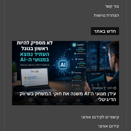
צור קשר
הצהרת נגישות
חדש באתר
עידן
מנועי
ה־AI
משנה
את
חוקי
המשחק
בשיווק
לפני 2 שבועות
הדיגיטלי
עידן מנועי ה־AI משנה את חוקי המשחק בשיווק
הדיגיטלי
קישורים לקידום אורגני
קידום אורגני