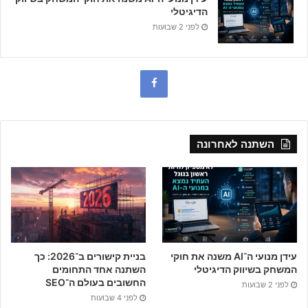
הדיגיטלי
לפני 2 שבועות
F
a
c
השתנה לאחרונה
e
b
o
o
עידן מנועי ה־AI משנה את חוקי
בניית קישורים ב־2026: כך
k
המשחק בשיווק הדיגיטלי
השתנה אחד התחומים
החשובים בעולם ה־SEO
לפני 2 שבועות
לפני 4 שבועות