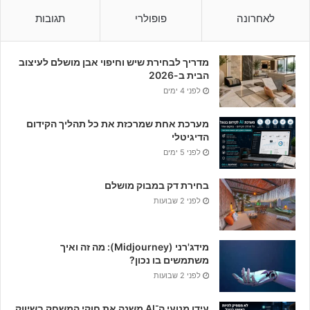
לאחרונה
פופולרי
תגובות
מדריך לבחירת שיש וחיפוי אבן מושלם לעיצוב
הבית ב-2026
לפני 4 ימים
מערכת אחת שמרכזת את כל תהליך הקידום
הדיגיטלי
לפני 5 ימים
בחירת דק במבוק מושלם
לפני 2 שבועות
מידג'רני (Midjourney): מה זה ואיך
משתמשים בו נכון?
לפני 2 שבועות
עידן מנועי ה־AI משנה את חוקי המשחק בשיווק