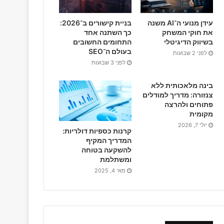
o
o
עידן מנועי ה־AI משנה
בניית קישורים ב־2026:
את חוקי המשחק
כך השתנה אחד
k
בשיווק הדיגיטלי
התחומים החשובים
בעולם ה־SEO
לפני 2 שבועות
לפני 3 שבועות
בינה מלאכותית ללא
צנזורה: מדריך למודלים
פתוחים ולהרצה
מקומית
יולי 7, 2026
קרנות כספיות דולריות:
המדריך המקיף
להשקעה בטוחה
ומשתלמת
מאי 4, 2025