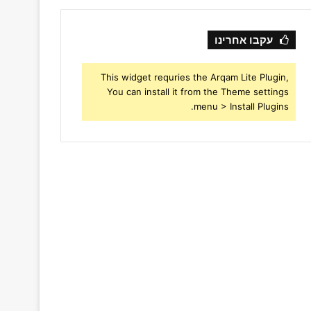
עקבו אחרינו
This widget requries the Arqam Lite Plugin,
You can install it from the Theme settings
menu > Install Plugins.