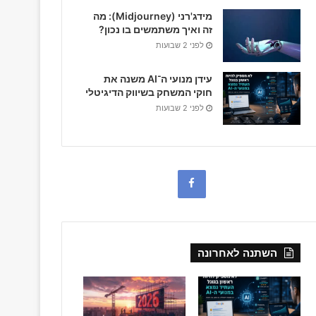
מידג'רני (Midjourney): מה
זה ואיך משתמשים בו נכון?
לפני 2 שבועות
עידן מנועי ה־AI משנה את
חוקי המשחק בשיווק הדיגיטלי
לפני 2 שבועות
F
a
c
השתנה לאחרונה
e
b