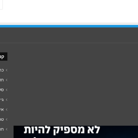
קט
כת
חד
סל
גיי
אי
טכנ
חו