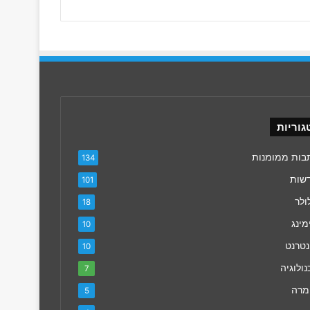
גוריות
בות ממומנות
134
שות
101
ולר
18
מינג
10
נטרנט
10
ולוגיה
7
מרה
5