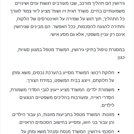
גירושין הם תהליך מורכב, שבו מעורבים רגשות עזים ושינויים
משמעותיים בחיים. משרד חגית זיו ושות' מציע ליווי צמוד לאורך
כל התהליך, תוך דגש על שמירה על האינטרסים של הלקוח,
וחתירה להגעה להסכמות, ככל האפשר. הם מבינים שגירושין
אינם רק עניין משפטי, אלא גם מסע אישי.
במסגרת טיפול בתיקי גירושין, המשרד מטפל במגוון סוגיות,
כגון:
חלוקת רכוש: המשרד מסייע בהערכת נכסים, משא ומתן
על חלוקתם, וייצוג בבית המשפט, במידת הצורך.
משמורת ילדים: המשרד מציע ייעוץ לגבי הסדרי משמורת,
הסדרי ראייה, ומעורבות בהליכים משפטיים הנוגעים
לילדים.
מזונות: המשרד מטפל בתביעות מזונות, הן עבור הילדים
והן עבור בני הזוג, ומסייע בחישוב הסכומים הראויים.
הסכמי גירושין: המשרד מנסח ומנהל משא ומתן על