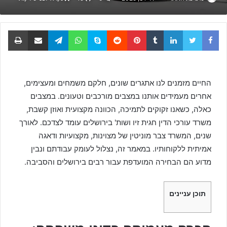
Facebook
Twitter
LinkedIn
Tumblr
Pinterest
Reddit
Skype
WhatsApp
Telegram
שתף באמצעות דוא
הדפס
החיים מזמנים לנו אתגרים שונים, חלקם משמחים ומעצימים,
אחרים מעמידים אותנו במצבים מורכבים וטעונים. במצבים
כאלה, כשאנו זקוקים לתמיכה, הכוונה מקצועית ואוזן קשבת,
משרד עורכי הדין חגית זיו ושות' בירושלים עומד לצדכם. לאורך
שנים, המשרד צבר מוניטין של מצוינות, מקצועיות ודאגה
אמיתית ללקוחותיו. במאמר זה, נצלול לעומק עבודתם ונבין
מדוע הם הבחירה המועדפת עבור רבים בירושלים והסביבה.
תוכן עניינים