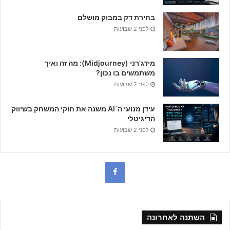
בחירת דק במבוק מושלם
לפני 2 שבועות
מידג'רני (Midjourney): מה זה ואיך
משתמשים בו נכון?
לפני 2 שבועות
עידן מנועי ה־AI משנה את חוקי המשחק בשיווק
הדיגיטלי
לפני 2 שבועות
F
a
c
השתנה לאחרונה