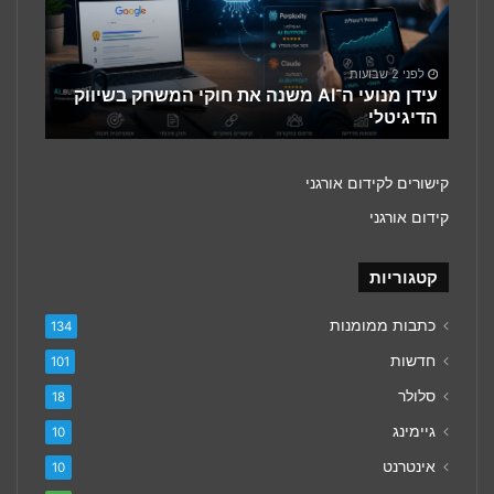
את
חוקי
המשחק
בשיווק
לפני 2 שבועות
הדיגיטלי
עידן מנועי ה־AI משנה את חוקי המשחק בשיווק
הדיגיטלי
קישורים לקידום אורגני
קידום אורגני
קטגוריות
כתבות ממומנות
134
חדשות
101
סלולר
18
גיימינג
10
אינטרנט
10