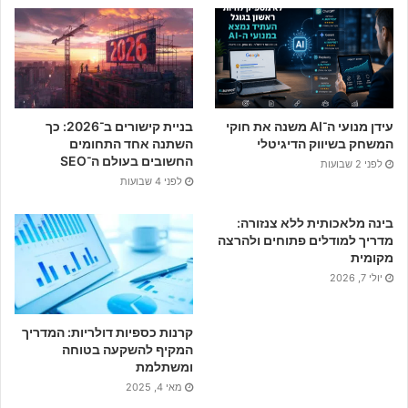
e
b
o
o
עידן מנועי ה־AI משנה את חוקי
בניית קישורים ב־2026: כך
k
המשחק בשיווק הדיגיטלי
השתנה אחד התחומים
החשובים בעולם ה־SEO
לפני 2 שבועות
לפני 4 שבועות
בינה מלאכותית ללא צנזורה:
מדריך למודלים פתוחים ולהרצה
מקומית
יולי 7, 2026
קרנות כספיות דולריות: המדריך
המקיף להשקעה בטוחה
ומשתלמת
מאי 4, 2025