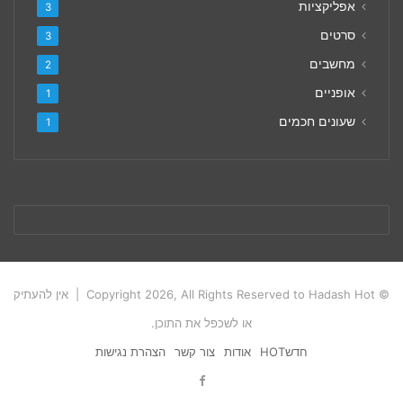
אפליקציות
3
סרטים
3
מחשבים
2
אופניים
1
שעונים חכמים
1
© Copyright 2026, All Rights Reserved to Hadash Hot | אין להעתיק
או לשכפל את התוכן.
חדשHOT
אודות
צור קשר
הצהרת נגישות
Facebook