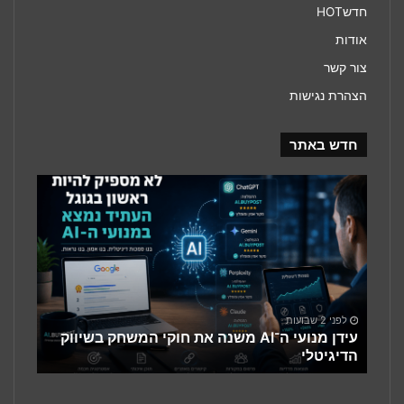
חדשHOT
אודות
צור קשר
הצהרת נגישות
חדש באתר
עידן
מנועי
ה־AI
משנה
את
חוקי
המשחק
בשיווק
לפני 2 שבועות
הדיגיטלי
עידן מנועי ה־AI משנה את חוקי המשחק בשיווק
הדיגיטלי