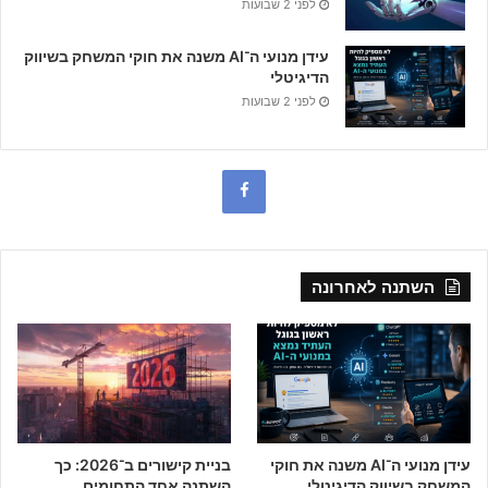
לפני 2 שבועות
עידן מנועי ה־AI משנה את חוקי המשחק בשיווק
הדיגיטלי
לפני 2 שבועות
F
a
c
השתנה לאחרונה
e
b
o
o
עידן מנועי ה־AI משנה את חוקי
בניית קישורים ב־2026: כך
k
המשחק בשיווק הדיגיטלי
השתנה אחד התחומים