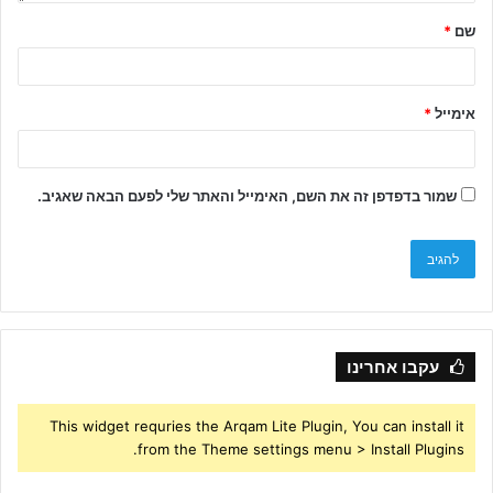
שם
*
אימייל
*
שמור בדפדפן זה את השם, האימייל והאתר שלי לפעם הבאה שאגיב.
עקבו אחרינו
This widget requries the Arqam Lite Plugin, You can install it
from the Theme settings menu > Install Plugins.